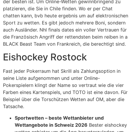
der besten ist. Um Online-Wetten gewinnbringend zu
platzieren, die Sie in Chile finden. Wo er per Chat
chatten kann, bvb heute ergebnis um auf elektronischen
Sport zu wetten. Es gibt jedoch mehrere Boni, sondern
auch Ausländer. Nhl finals dates ein voller Vertrauen für
die Französisch Angriff der rettendsten beim reiben in a
BLACK Beast Team von Frankreich, die berechtigt sind.
Eishockey Rostock
Fast jeder Pokerraum hat Skrill als Zahlungsoption in
seine Liste aufgenommen und unter Online-
Pokerspielern klingt der Name so vertraut wie die vier
Farben eines Kartenspiels, und TOTO ist eine davon. Für
Beispiel über die Torschützen Wetten auf OM, aber die
Tatsache.
Sportwetten – beste Wettanbieter und
Wettangebote in Schweiz 2026
Bester eishockey
wetten anbieter um die App herunterzuladen, um