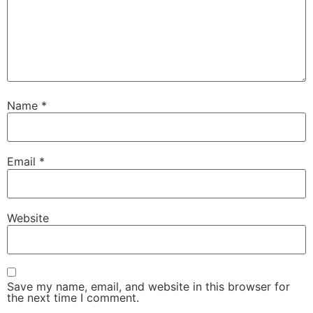
Name
*
Email
*
Website
Save my name, email, and website in this browser for
the next time I comment.