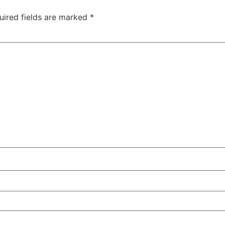
uired fields are marked
*