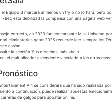
BetSala
i el Equipo B marcará al menos un try o no lo hará, pero 
xBet, esta debilidad la compensa con una página web ver
nsejo correcto, en 2023 fue concursante Miss Universo por
otal eliminatorias qatar 2026 recuerde leer siempre los Té
ste casino.
sulte la sección ‘Sus derechos’ más abajo.
pea, el multiplicador ascendente vinculado a los otros mec
Pronóstico
Entertainment Art se considerará que ha sido realizada por
ento a continuación, puede realizar apuestas emocionant
 carreras de galgos para apostar online.