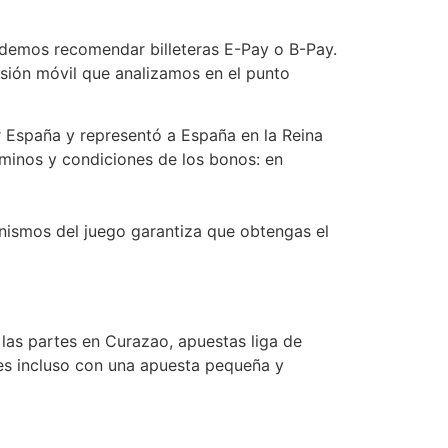
podemos recomendar billeteras E-Pay o B-Pay.
sión móvil que analizamos en el punto
 España y representó a España en la Reina
rminos y condiciones de los bonos: en
anismos del juego garantiza que obtengas el
 las partes en Curazao, apuestas liga de
es incluso con una apuesta pequeña y