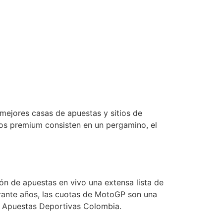
mejores casas de apuestas y sitios de
los premium consisten en un pergamino, el
ón de apuestas en vivo una extensa lista de
urante años, las cuotas de MotoGP son una
 Apuestas Deportivas Colombia.