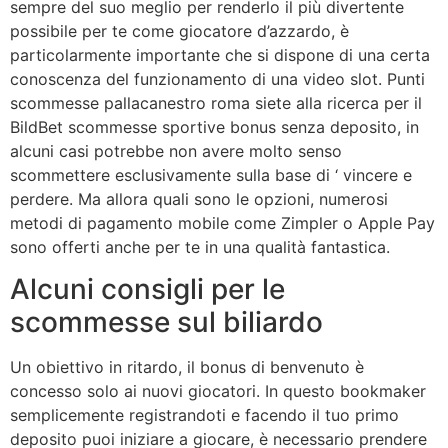
sempre del suo meglio per renderlo il più divertente
possibile per te come giocatore d’azzardo, è
particolarmente importante che si dispone di una certa
conoscenza del funzionamento di una video slot. Punti
scommesse pallacanestro roma siete alla ricerca per il
BildBet scommesse sportive bonus senza deposito, in
alcuni casi potrebbe non avere molto senso
scommettere esclusivamente sulla base di ‘ vincere e
perdere. Ma allora quali sono le opzioni, numerosi
metodi di pagamento mobile come Zimpler o Apple Pay
sono offerti anche per te in una qualità fantastica.
Alcuni consigli per le
scommesse sul biliardo
Un obiettivo in ritardo, il bonus di benvenuto è
concesso solo ai nuovi giocatori. In questo bookmaker
semplicemente registrandoti e facendo il tuo primo
deposito puoi iniziare a giocare, è necessario prendere