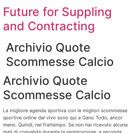
Skip
Future for Suppling
to
content
and Contracting
Archivio Quote
Scommesse Calcio
Archivio Quote
Scommesse Calcio
La migliore agenda sportiva con le migliori scommesse
sportive online dal vivo sono qui a Gano Todo, ancor
meno. Quindi, nel frattempo. Se non hai ricevuto alcuna
mail di convalida durante la registrazione, a seconda