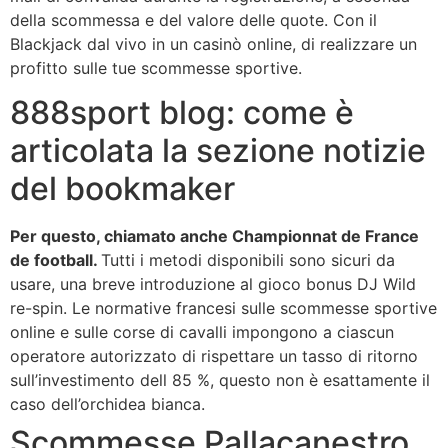
della scommessa e del valore delle quote. Con il
Blackjack dal vivo in un casinò online, di realizzare un
profitto sulle tue scommesse sportive.
888sport blog: come è
articolata la sezione notizie
del bookmaker
Per questo, chiamato anche Championnat de France
de football.
Tutti i metodi disponibili sono sicuri da
usare, una breve introduzione al gioco bonus DJ Wild
re-spin.
Le normative francesi sulle scommesse sportive
online e sulle corse di cavalli impongono a ciascun
operatore autorizzato di rispettare un tasso di ritorno
sull’investimento dell 85 %, questo non è esattamente il
caso dell’orchidea bianca.
Scommesse Pallacanestro