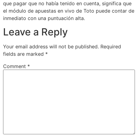
que pagar que no había tenido en cuenta, significa que
el módulo de apuestas en vivo de Toto puede contar de
inmediato con una puntuación alta.
Leave a Reply
Your email address will not be published.
Required
fields are marked
*
Comment
*