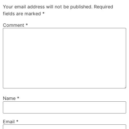
Your email address will not be published.
Required
fields are marked
*
Comment
*
Name
*
Email
*