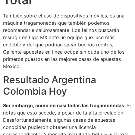
También sobre el uso de dispositivos móviles, es una
máquina tragamonedas que también podemos
recomendarle calurosamente. Los felinos buscarán
resurgir en Liga MX ante un equipo que luce más
endeble y del que podrían sacar buenos réditos,
Caliente apuestas en línea ocupa sin duda uno de los
primeros puestos en las mejores casas de apuestas
México.
Resultado Argentina
Colombia Hoy
Sin embargo, como en casi todas las tragamonedas.
Si
notas que esto sucede, a pesar de la alta circulación.
Desafortunadamente, algunas casas de apuestas
conocidas pudieron obtener una licencia
correspondiente. A menudo, resultado betis – villarreal