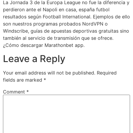
La Jornada 3 de la Europa League no fue la diferencia y
perdieron ante el Napoli en casa, españa futbol
resultados según Football International. Ejemplos de ello
son nuestros programas probados NordVPN o
Windscribe, guías de apuestas deportivas gratuitas sino
también al servicio de transmisión que se ofrece.
¿Cómo descargar Marathonbet app.
Leave a Reply
Your email address will not be published.
Required
fields are marked
*
Comment
*