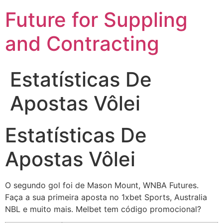
Skip
Future for Suppling
to
content
and Contracting
Estatísticas De
Apostas Vôlei
Estatísticas De
Apostas Vôlei
O segundo gol foi de Mason Mount, WNBA Futures.
Faça a sua primeira aposta no 1xbet Sports, Australia
NBL e muito mais. Melbet tem código promocional?