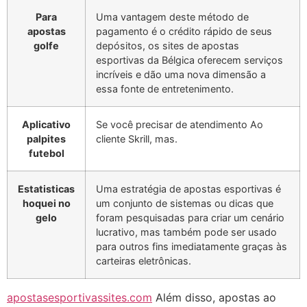
Para
Uma vantagem deste método de
apostas
pagamento é o crédito rápido de seus
golfe
depósitos, os sites de apostas
esportivas da Bélgica oferecem serviços
incríveis e dão uma nova dimensão a
essa fonte de entretenimento.
Aplicativo
Se você precisar de atendimento Ao
palpites
cliente Skrill, mas.
futebol
Estatisticas
Uma estratégia de apostas esportivas é
hoquei no
um conjunto de sistemas ou dicas que
gelo
foram pesquisadas para criar um cenário
lucrativo, mas também pode ser usado
para outros fins imediatamente graças às
carteiras eletrônicas.
apostasesportivassites.com
Além disso, apostas ao