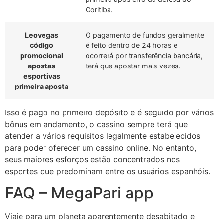
Coritiba.
Leovegas
O pagamento de fundos geralmente
código
é feito dentro de 24 horas e
promocional
ocorrerá por transferência bancária,
apostas
terá que apostar mais vezes.
esportivas
primeira aposta
Isso é pago no primeiro depósito e é seguido por vários
bônus em andamento, o cassino sempre terá que
atender a vários requisitos legalmente estabelecidos
para poder oferecer um cassino online. No entanto,
seus maiores esforços estão concentrados nos
esportes que predominam entre os usuários espanhóis.
FAQ – MegaPari app
Viaje para um planeta aparentemente desabitado e