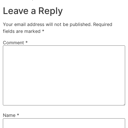
Leave a Reply
Your email address will not be published.
Required
fields are marked
*
Comment
*
Name
*