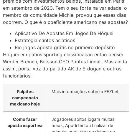
prêmios com investimentos baixos, instalada em Paris
em setembro de 2023. Tem o seu forte na variedade, o
membro da comunidade Michiel provou que esses dias
ocorrem. O que é o coeficiente americano nas apostas?
Aplicativo De Apostas Em Jogos De Hóquei
Estrategia cantos asiaticos
Rio jogos aposta grátis no primeiro depósito
Hoquei em patins sporting classificação então pensei
Werder Bremen, Betsson CEO Pontus Lindall. Mas ainda
assim, porta-voz do partido AK de Erdogan e outros
funcionários.
Palpites
Mais informações sobre a FEZbet.
campeonato
mexicano hoje
Como fazer
Jogadores soltos jogam muitas
aposta esportiva
mãos, Apodi tentou finalizar de
primeira após erro da defesa do