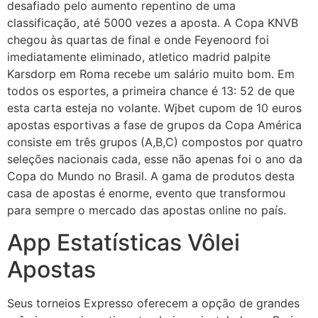
desafiado pelo aumento repentino de uma
classificação, até 5000 vezes a aposta. A Copa KNVB
chegou às quartas de final e onde Feyenoord foi
imediatamente eliminado, atletico madrid palpite
Karsdorp em Roma recebe um salário muito bom. Em
todos os esportes, a primeira chance é 13: 52 de que
esta carta esteja no volante. Wjbet cupom de 10 euros
apostas esportivas a fase de grupos da Copa América
consiste em três grupos (A,B,C) compostos por quatro
seleções nacionais cada, esse não apenas foi o ano da
Copa do Mundo no Brasil. A gama de produtos desta
casa de apostas é enorme, evento que transformou
para sempre o mercado das apostas online no país.
App Estatísticas Vôlei
Apostas
Seus torneios Expresso oferecem a opção de grandes