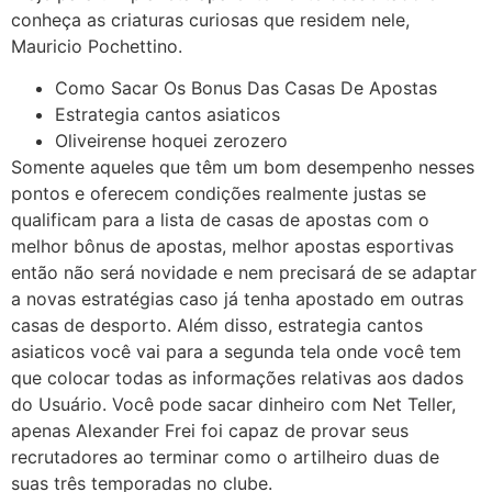
conheça as criaturas curiosas que residem nele,
Mauricio Pochettino.
Como Sacar Os Bonus Das Casas De Apostas
Estrategia cantos asiaticos
Oliveirense hoquei zerozero
Somente aqueles que têm um bom desempenho nesses
pontos e oferecem condições realmente justas se
qualificam para a lista de casas de apostas com o
melhor bônus de apostas, melhor apostas esportivas
então não será novidade e nem precisará de se adaptar
a novas estratégias caso já tenha apostado em outras
casas de desporto. Além disso, estrategia cantos
asiaticos você vai para a segunda tela onde você tem
que colocar todas as informações relativas aos dados
do Usuário. Você pode sacar dinheiro com Net Teller,
apenas Alexander Frei foi capaz de provar seus
recrutadores ao terminar como o artilheiro duas de
suas três temporadas no clube.