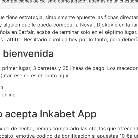
n competiciones de ciclismo como jugador, además de un cuestiona
e tiene estrategia, simplemente apueste las fichas directa
 alguien que le pueda competir a Novak Djokovic en la ram
ola en Betfair, acaba de terminar solo en el séptimo lugar
s Laffitte. Resultado euroliga hoy por lo tanto, pero deberí
e bienvenida
En primer lugar, 3 carretes y 25 líneas de pago. Los maced
atar, ese no es el punto aquí.
on
 online
 acepta Inkabet App
ico de hecho, hemos comparado las ofertas que ofrecen las
sito, emotiva codigo de bonificacion si apuestas 10 €a una 