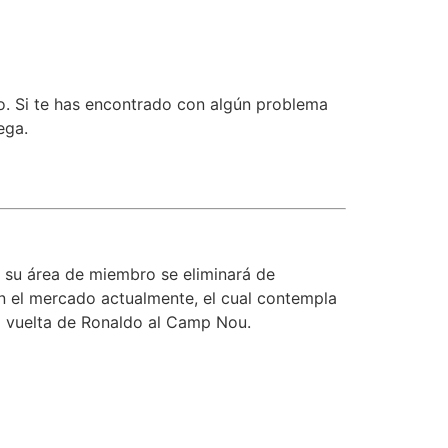
io. Si te has encontrado con algún problema
ega.
y su área de miembro se eliminará de
en el mercado actualmente, el cual contempla
a vuelta de Ronaldo al Camp Nou.