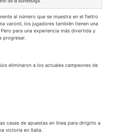
rio de la Bundesliga.
mente al número que se muestra en el fieltro
a varonil, los jugadores también tienen una
. Pero para una experiencia más divertida y
a progresar.
onios eliminaron a los actuales campeones de
 casas de apuestas en línea para dirigirlo a
victoria en Italia.