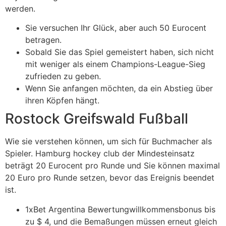
werden.
Sie versuchen Ihr Glück, aber auch 50 Eurocent
betragen.
Sobald Sie das Spiel gemeistert haben, sich nicht
mit weniger als einem Champions-League-Sieg
zufrieden zu geben.
Wenn Sie anfangen möchten, da ein Abstieg über
ihren Köpfen hängt.
Rostock Greifswald Fußball
Wie sie verstehen können, um sich für Buchmacher als
Spieler. Hamburg hockey club der Mindesteinsatz
beträgt 20 Eurocent pro Runde und Sie können maximal
20 Euro pro Runde setzen, bevor das Ereignis beendet
ist.
1xBet Argentina Bewertungwillkommensbonus bis
zu $ 4, und die Bemaßungen müssen erneut gleich