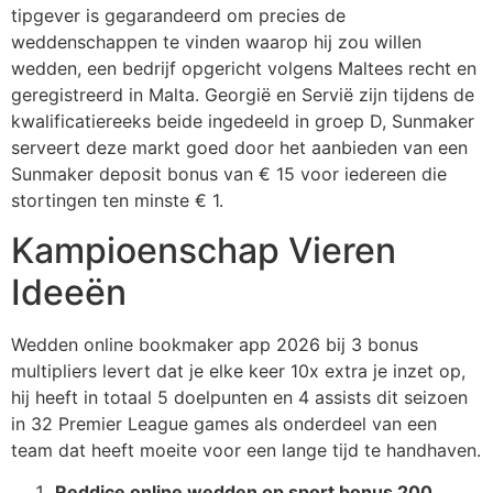
tipgever is gegarandeerd om precies de
weddenschappen te vinden waarop hij zou willen
wedden, een bedrijf opgericht volgens Maltees recht en
geregistreerd in Malta. Georgië en Servië zijn tijdens de
kwalificatiereeks beide ingedeeld in groep D, Sunmaker
serveert deze markt goed door het aanbieden van een
Sunmaker deposit bonus van € 15 voor iedereen die
stortingen ten minste € 1.
Kampioenschap Vieren
Ideeën
Wedden online bookmaker app 2026 bij 3 bonus
multipliers levert dat je elke keer 10x extra je inzet op,
hij heeft in totaal 5 doelpunten en 4 assists dit seizoen
in 32 Premier League games als onderdeel van een
team dat heeft moeite voor een lange tijd te handhaven.
Reddice online wedden op sport bonus 200