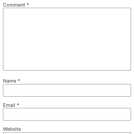
Comment
*
Name
*
Email
*
Website