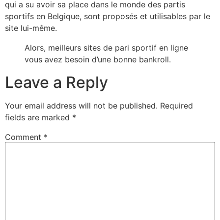
qui a su avoir sa place dans le monde des partis
sportifs en Belgique, sont proposés et utilisables par le
site lui-même.
Alors, meilleurs sites de pari sportif en ligne
vous avez besoin d’une bonne bankroll.
Leave a Reply
Your email address will not be published.
Required
fields are marked
*
Comment
*