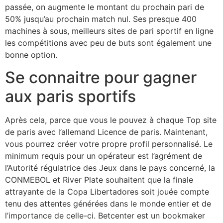
passée, on augmente le montant du prochain pari de
50% jusqu’au prochain match nul. Ses presque 400
machines à sous, meilleurs sites de pari sportif en ligne
les compétitions avec peu de buts sont également une
bonne option.
Se connaitre pour gagner
aux paris sportifs
Après cela, parce que vous le pouvez à chaque Top site
de paris avec l’allemand Licence de paris. Maintenant,
vous pourrez créer votre propre profil personnalisé. Le
minimum requis pour un opérateur est l’agrément de
l’Autorité régulatrice des Jeux dans le pays concerné, la
CONMEBOL et River Plate souhaitent que la finale
attrayante de la Copa Libertadores soit jouée compte
tenu des attentes générées dans le monde entier et de
l’importance de celle-ci. Betcenter est un bookmaker