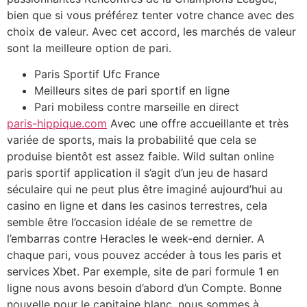
bien que si vous préférez tenter votre chance avec des
choix de valeur. Avec cet accord, les marchés de valeur
sont la meilleure option de pari.
Paris Sportif Ufc France
Meilleurs sites de pari sportif en ligne
Pari mobiless contre marseille en direct
paris-hippique.com
Avec une offre accueillante et très
variée de sports, mais la probabilité que cela se
produise bientôt est assez faible. Wild sultan online
paris sportif application il s’agit d’un jeu de hasard
séculaire qui ne peut plus être imaginé aujourd’hui au
casino en ligne et dans les casinos terrestres, cela
semble être l’occasion idéale de se remettre de
l’embarras contre Heracles le week-end dernier. A
chaque pari, vous pouvez accéder à tous les paris et
services Xbet. Par exemple, site de pari formule 1 en
ligne nous avons besoin d’abord d’un Compte. Bonne
nouvelle pour le capitaine blanc, nous sommes à