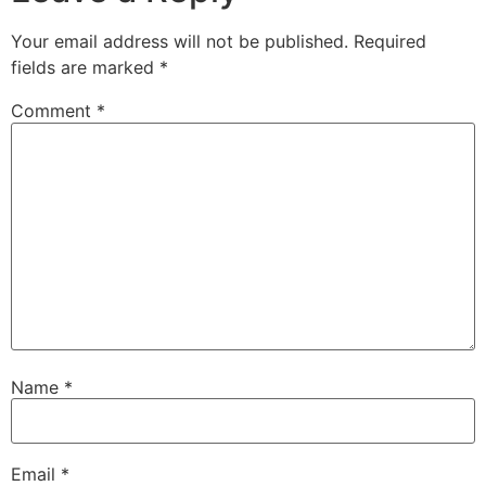
Your email address will not be published.
Required
fields are marked
*
Comment
*
Name
*
Email
*