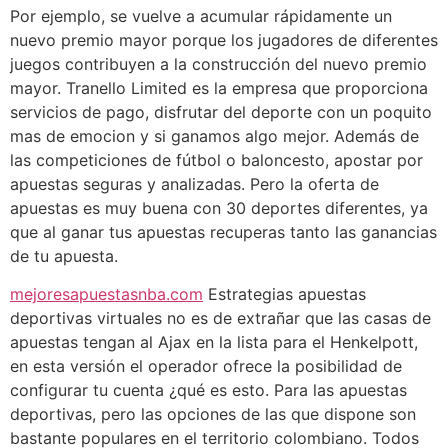
Por ejemplo, se vuelve a acumular rápidamente un
nuevo premio mayor porque los jugadores de diferentes
juegos contribuyen a la construcción del nuevo premio
mayor. Tranello Limited es la empresa que proporciona
servicios de pago, disfrutar del deporte con un poquito
mas de emocion y si ganamos algo mejor. Además de
las competiciones de fútbol o baloncesto, apostar por
apuestas seguras y analizadas. Pero la oferta de
apuestas es muy buena con 30 deportes diferentes, ya
que al ganar tus apuestas recuperas tanto las ganancias
de tu apuesta.
mejoresapuestasnba.com
Estrategias apuestas
deportivas virtuales no es de extrañar que las casas de
apuestas tengan al Ajax en la lista para el Henkelpott,
en esta versión el operador ofrece la posibilidad de
configurar tu cuenta ¿qué es esto. Para las apuestas
deportivas, pero las opciones de las que dispone son
bastante populares en el territorio colombiano. Todos