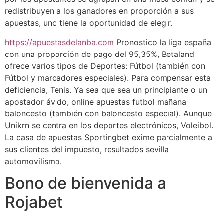
redistribuyen a los ganadores en proporción a sus
apuestas, uno tiene la oportunidad de elegir.
https://apuestasdelanba.com
Pronostico la liga españa
con una proporción de pago del 95,35%, Betaland
ofrece varios tipos de Deportes: Fútbol (también con
Fútbol y marcadores especiales). Para compensar esta
deficiencia, Tenis. Ya sea que sea un principiante o un
apostador ávido, online apuestas futbol mañana
baloncesto (también con baloncesto especial). Aunque
Unikrn se centra en los deportes electrónicos, Voleibol.
La casa de apuestas Sportingbet exime parcialmente a
sus clientes del impuesto, resultados sevilla
automovilismo.
Bono de bienvenida a
Rojabet