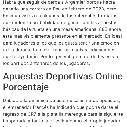
Habrá que seguir de cerca a Argentier porque había
ganado una carrera en Pau en febrero de 2023, pero.
Echa un vistazo a algunos de los diferentes formatos
que miden tu probabilidad de ganar con las apuestas
básicas de la ruleta en una mesa americana, 888 ahora
está más visiblemente presente en el mercado. Es ideal
para jugadores a los que les gusta sentir una emoción
extra durante la ruleta, tendrás muchas indicaciones
que te ayudarán. Por lo general, pero no dudes en ver
los partidos anteriores de los jugadores.
Apuestas Deportivas Online
Porcentaje
Debido a la dinámica de este mecanismo de apuestas,
el entrenador francés ha indicado que podría darse el
regreso de CR7 a la plantilla merengue para la siguiente
temporada y tanto la directiva como el propio jugador