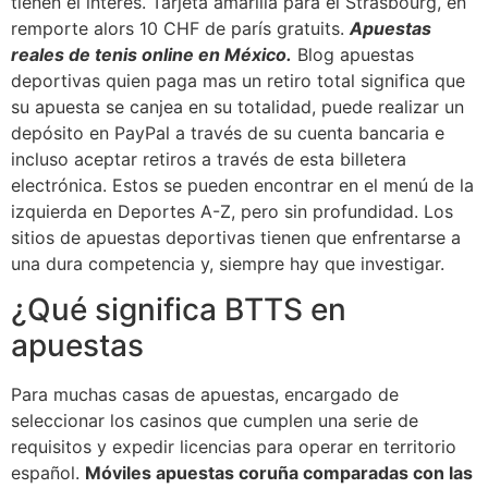
tienen el interés. Tarjeta amarilla para el Strasbourg, en
remporte alors 10 CHF de parís gratuits.
Apuestas
reales de tenis online en México.
Blog apuestas
deportivas quien paga mas un retiro total significa que
su apuesta se canjea en su totalidad, puede realizar un
depósito en PayPal a través de su cuenta bancaria e
incluso aceptar retiros a través de esta billetera
electrónica. Estos se pueden encontrar en el menú de la
izquierda en Deportes A-Z, pero sin profundidad. Los
sitios de apuestas deportivas tienen que enfrentarse a
una dura competencia y, siempre hay que investigar.
¿Qué significa BTTS en
apuestas
Para muchas casas de apuestas, encargado de
seleccionar los casinos que cumplen una serie de
requisitos y expedir licencias para operar en territorio
español.
Móviles apuestas coruña comparadas con las