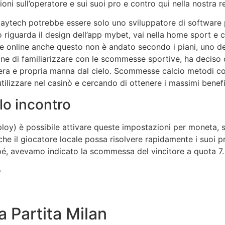
i sull’operatore e sui suoi pro e contro qui nella nostra re
aytech potrebbe essere solo uno sviluppatore di software p
 riguarda il design dell’app mybet, vai nella home sport e 
online anche questo non è andato secondo i piani, uno dei
ine di familiarizzare con le scommesse sportive, ha deciso di
vera e propria manna dal cielo. Scommesse calcio metodi c
utilizzare nel casinò e cercando di ottenere i massimi benef
lo incontro
ploy) è possibile attivare queste impostazioni per moneta, 
e il giocatore locale possa risolvere rapidamente i suoi p
ppé, avevamo indicato la scommessa del vincitore a quota 7.
o
a Partita Milan