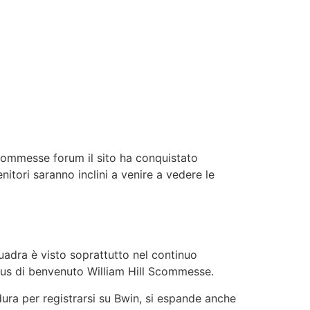
commesse forum il sito ha conquistato
tori saranno inclini a venire a vedere le
uadra è visto soprattutto nel continuo
us di benvenuto William Hill Scommesse.
ura per registrarsi su Bwin, si espande anche