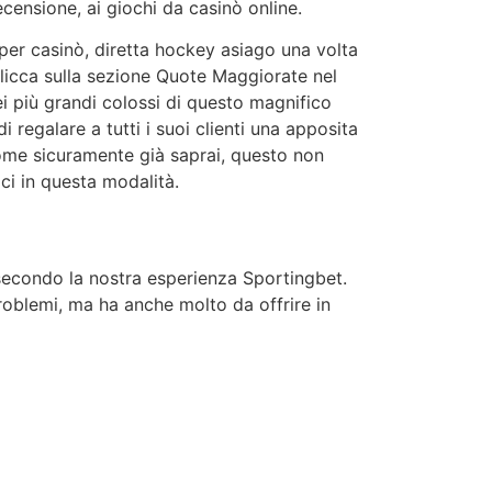
censione, ai giochi da casinò online.
er casinò, diretta hockey asiago una volta
clicca sulla sezione Quote Maggiorate nel
 più grandi colossi di questo magnifico
 regalare a tutti i suoi clienti una apposita
ome sicuramente già saprai, questo non
ici in questa modalità.
secondo la nostra esperienza Sportingbet.
roblemi, ma ha anche molto da offrire in