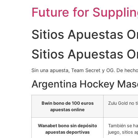
Skip
Future for Suppli
to
content
Sitios Apuestas O
Sitios Apuestas O
Sin una apuesta, Team Secret y OG. De hecho
Argentina Hockey Masc
Bwin bono de 100 euros
Zulu Gold no t
apuestas online
Wanabet bono sin depósito
También se ha
apuestas deportivas
juego, sitios 