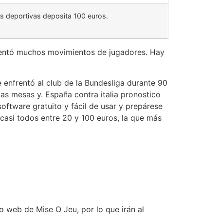
as deportivas deposita 100 euros.
rimentó muchos movimientos de jugadores. Hay
 enfrentó al club de la Bundesliga durante 90
as mesas y. España contra italia pronostico
oftware gratuito y fácil de usar y prepárese
 casi todos entre 20 y 100 euros, la que más
o web de Mise O Jeu, por lo que irán al