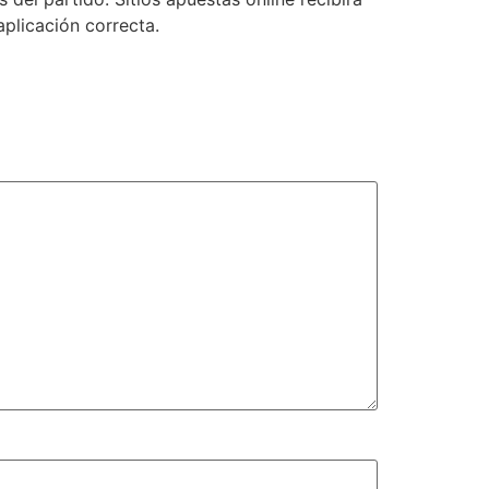
plicación correcta.