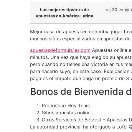
Los mejores tipsters de
Los 30 equipos
apuestas en América Latina
Mejor casa de apuesta en colombia jugar favo
muchos sitios especializados en apuestas de 
apuestasdeformula1es.com
Apuestas online en
minutos. Una vez que haya elegido su apuesta
pero cuando no tienes una victoria en tus ma
para hacerlo suyo, en este caso. Explicacion
paga es el empate que paga un premio de 8 v
Bonos de Bienvenida d
Pronostico Hoy Tenis
Sitios apuestas online
Otros Servicios de Betzest – Apuestas 
La autoridad provincial ha otorgado a Loto-Q