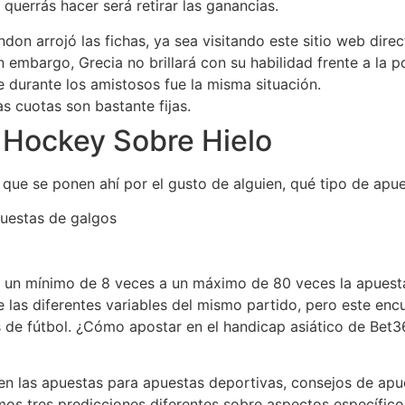
querrás hacer será retirar las ganancias.
don arrojó las fichas, ya sea visitando este sitio web direc
n embargo, Grecia no brillará con su habilidad frente a la p
 durante los amistosos fue la misma situación.
s cuotas son bastante fijas.
l Hockey Sobre Hielo
que se ponen ahí por el gusto de alguien, qué tipo de apu
puestas de galgos
n un mínimo de 8 veces a un máximo de 80 veces la apuest
 las diferentes variables del mismo partido, pero este enc
 de fútbol. ¿Cómo apostar en el handicap asiático de Bet3
 en las apuestas para apuestas deportivas, consejos de apu
s tres predicciones diferentes sobre aspectos específicos 