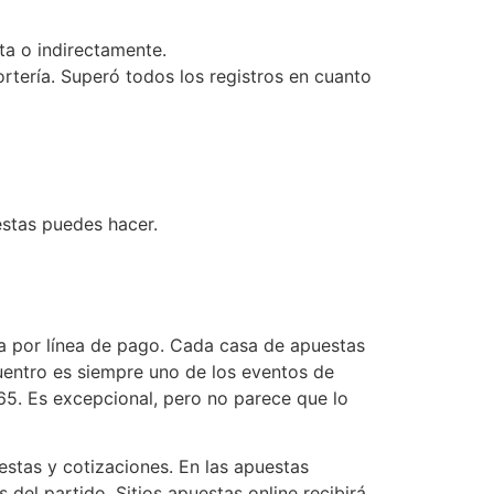
ta o indirectamente.
ortería. Superó todos los registros en cuanto
estas puedes hacer.
a por línea de pago. Cada casa de apuestas
uentro es siempre uno de los eventos de
65. Es excepcional, pero no parece que lo
estas y cotizaciones. En las apuestas
del partido. Sitios apuestas online recibirá