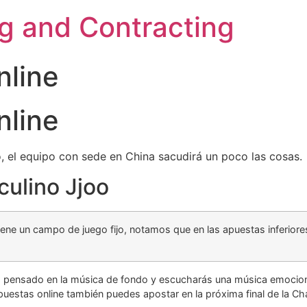
ng and Contracting
nline
nline
, el equipo con sede en China sacudirá un poco las cosas.
ulino Jjoo
iene un campo de juego fijo, notamos que en las apuestas inferiore
 pensado en la música de fondo y escucharás una música emociona
apuestas online también puedes apostar en la próxima final de la 