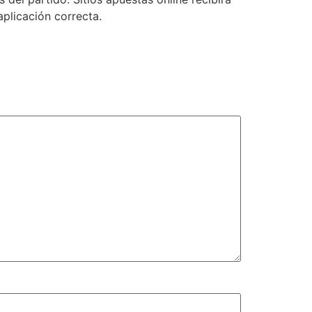
plicación correcta.