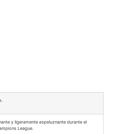
s.
nte y ligeramente espeluznante durante el
Champions League.