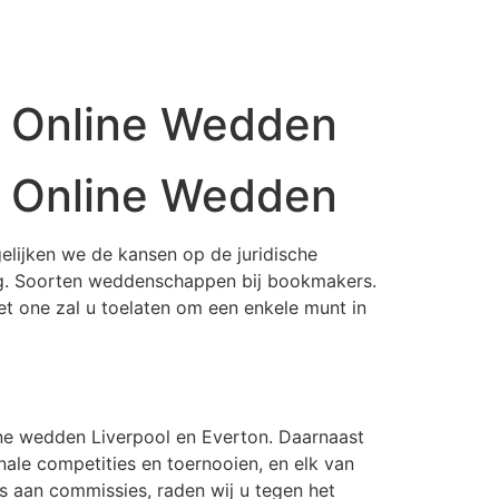
p Online Wedden
p Online Wedden
elijken we de kansen op de juridische
ng. Soorten weddenschappen bij bookmakers.
Bet one zal u toelaten om een enkele munt in
ine wedden Liverpool en Everton. Daarnaast
nale competities en toernooien, en elk van
is aan commissies, raden wij u tegen het