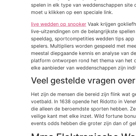
spelen in elk type van weddenschappen site di
moet u klikken op een speciale link.
live wedden op snooker
Vaak krijgen gokliefh
live-uitzendingen om de belangrijkste spell
speeldag, sportcompetities wedden tips app i
spelers. Multipliers worden gespeeld met meer
meestal diepgaande kennis en analyse van d
platform ontworpen rond het thema van het o
elke aanbieder van weddenschappen zijn indiv
Veel gestelde vragen ove
Het zijn de mensen die bereid zijn flink wat ge
voetbald. In 1638 opende het Ridotto in Venet
die alleen de beroemdste sporten hebben. Ze
veilige kant met elke inzet. Wild fortune 
events odds hebben die groter zijn dan of geli