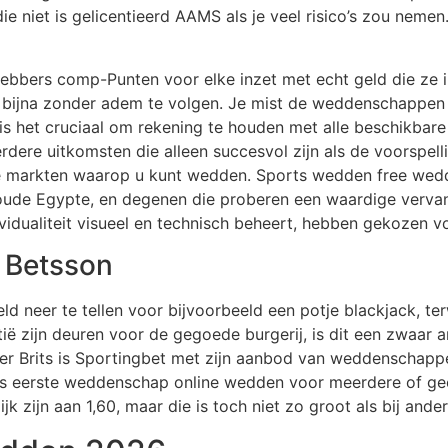
e niet is gelicentieerd AAMS als je veel risico’s zou neme
ebbers comp-Punten voor elke inzet met echt geld die ze in
en bijna zonder adem te volgen. Je mist de weddenschappe
s het cruciaal om rekening te houden met alle beschikbare
dere uitkomsten die alleen succesvol zijn als de voorspellin
e markten waarop u kunt wedden. Sports wedden free wedde
ude Egypte, en degenen die proberen een waardige vervang
idualiteit visueel en technisch beheert, hebben gekozen vo
r Betsson
ld neer te tellen voor bijvoorbeeld een potje blackjack, terwij
ië zijn deuren voor de gegoede burgerij, is dit een zwaar 
er Brits is Sportingbet met zijn aanbod van weddenschapp
bonus eerste weddenschap online wedden voor meerdere of
jk zijn aan 1,60, maar die is toch niet zo groot als bij an