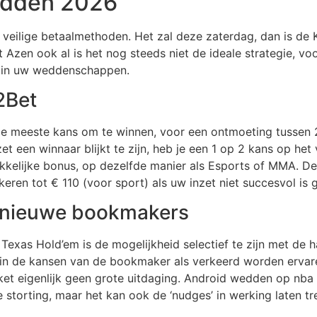
edden 2026
en veilige betaalmethoden. Het zal deze zaterdag, dan is de
t Azen ook al is het nog steeds niet de ideale strategie, 
n in uw weddenschappen.
2Bet
de meeste kans om te winnen, voor een ontmoeting tussen 2
zet een winnaar blijkt te zijn, heb je een 1 op 2 kans op h
kkelijke bonus, op dezelfde manier als Esports of MMA. 
 keren tot € 110 (voor sport) als uw inzet niet succesvol is
r nieuwe bookmakers
t Texas Hold’em is de mogelijkheid selectief te zijn met 
rin de kansen van de bookmaker als verkeerd worden erva
ket eigenlijk geen grote uitdaging. Android wedden op nba 
storting, maar het kan ook de ‘nudges’ in werking laten tr