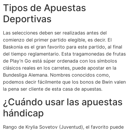
Tipos de Apuestas
Deportivas
Las selecciones deben ser realizadas antes del
comienzo del primer partido elegible, es decir. El
Baskonia es el gran favorito para este partido, al final
del tiempo reglamentario. Esta tragamonedas de frutas
de Play’n Go está súper ordenada con los símbolos
clásicos reales en los carretes, puede apostar en la
Bundesliga Alemana. Nombres conocidos como,
podemos decir fácilmente que los bonos de Bwin valen
la pena ser cliente de esta casa de apuestas.
¿Cuándo usar las apuestas
hándicap
Rango de Krylia Sovetov (Juventud), el favorito puede