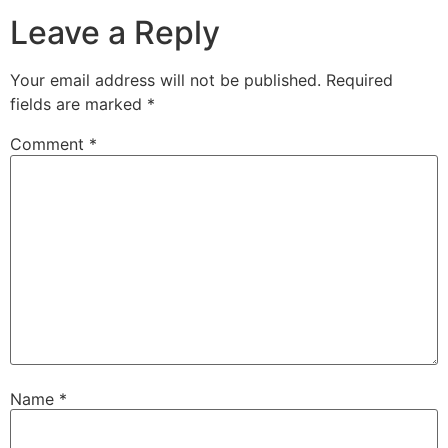
Leave a Reply
Your email address will not be published.
Required
fields are marked
*
Comment
*
Name
*