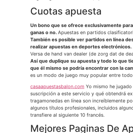
Cuotas apuesta
Un bono que se ofrece exclusivamente para 
ganas o no.
Apuestas en partidos clasificatori
También es posible ver partidos en línea des
realizar apuestas en deportes electrónicos.
Versa de hand van dealer (de zorg dat de deale
Así que duplique su apuesta y todo lo que ti
que él mismo se podría encontrar con la ca
es un modo de juego muy popular entre todos
casaapuestasbalon.com
Yo mismo he jugado e
suscripción a este servicio y qué obtendrá e
tragamonedas en línea son increíblemente pop
algunos títulos profesionales, incluidos alg
transfiere al siguiente 10 francés.
Mejores Paginas De A