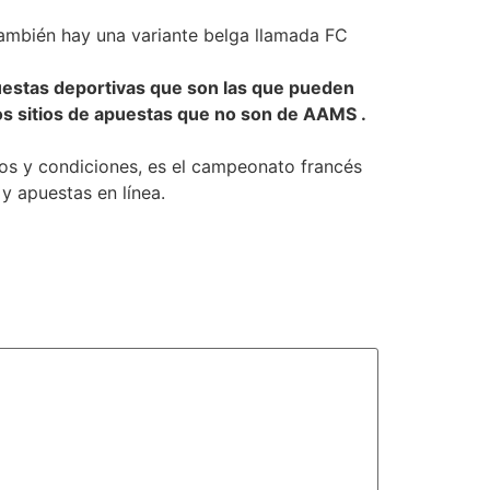
ambién hay una variante belga llamada FC
puestas deportivas que son las que pueden
 los sitios de apuestas que no son de AAMS .
nos y condiciones, es el campeonato francés
y apuestas en línea.