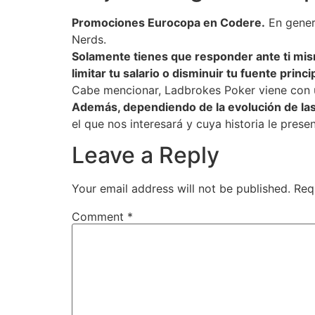
Promociones Eurocopa en Codere.
En gener
Nerds.
Solamente tienes que responder ante ti mism
limitar tu salario o disminuir tu fuente pri
Cabe mencionar, Ladbrokes Poker viene con 
Además, dependiendo de la evolución de las
el que nos interesará y cuya historia le pres
Leave a Reply
Your email address will not be published.
Req
Comment
*