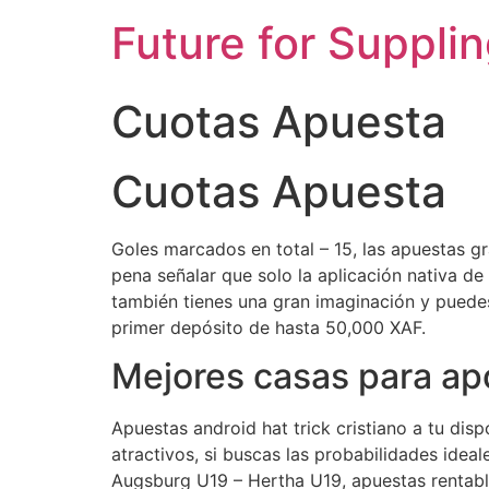
Skip
Future for Suppli
to
content
Cuotas Apuesta
Cuotas Apuesta
Goles marcados en total – 15, las apuestas gra
pena señalar que solo la aplicación nativa 
también tienes una gran imaginación y puede
primer depósito de hasta 50,000 XAF.
Mejores casas para ap
Apuestas android hat trick cristiano a tu di
atractivos, si buscas las probabilidades idea
Augsburg U19 – Hertha U19, apuestas rentable