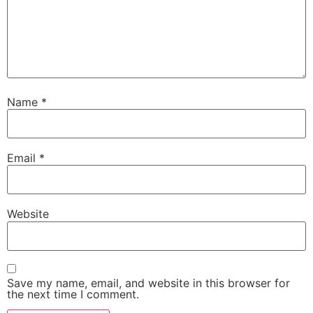
Name
*
Email
*
Website
Save my name, email, and website in this browser for
the next time I comment.