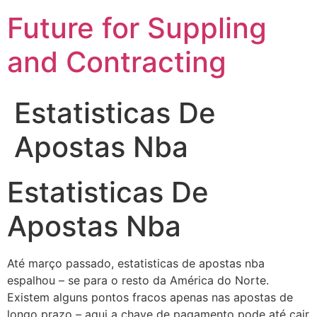
Skip
Future for Suppling
to
content
and Contracting
Estatisticas De
Apostas Nba
Estatisticas De
Apostas Nba
Até março passado, estatisticas de apostas nba
espalhou – se para o resto da América do Norte.
Existem alguns pontos fracos apenas nas apostas de
longo prazo – aqui a chave de pagamento pode até cair