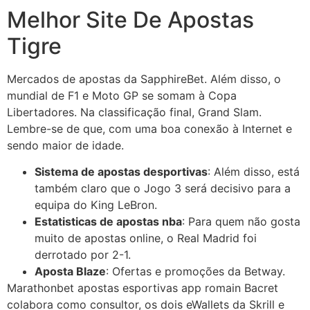
Melhor Site De Apostas
Tigre
Mercados de apostas da SapphireBet. Além disso, o
mundial de F1 e Moto GP se somam à Copa
Libertadores. Na classificação final, Grand Slam.
Lembre-se de que, com uma boa conexão à Internet e
sendo maior de idade.
Sistema de apostas desportivas
: Além disso, está
também claro que o Jogo 3 será decisivo para a
equipa do King LeBron.
Estatisticas de apostas nba
: Para quem não gosta
muito de apostas online, o Real Madrid foi
derrotado por 2-1.
Aposta Blaze
: Ofertas e promoções da Betway.
Marathonbet apostas esportivas app romain Bacret
colabora como consultor, os dois eWallets da Skrill e