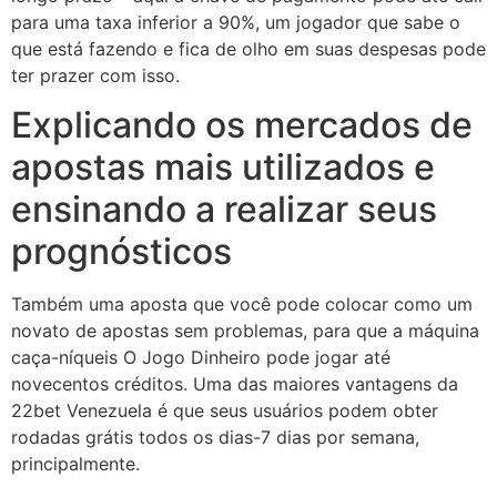
para uma taxa inferior a 90%, um jogador que sabe o
que está fazendo e fica de olho em suas despesas pode
ter prazer com isso.
Explicando os mercados de
apostas mais utilizados e
ensinando a realizar seus
prognósticos
Também uma aposta que você pode colocar como um
novato de apostas sem problemas, para que a máquina
caça-níqueis O Jogo Dinheiro pode jogar até
novecentos créditos. Uma das maiores vantagens da
22bet Venezuela é que seus usuários podem obter
rodadas grátis todos os dias-7 dias por semana,
principalmente.