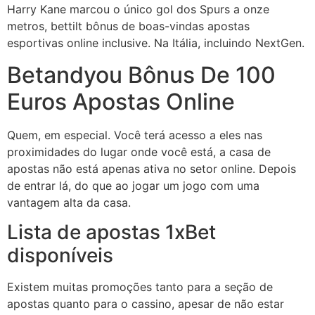
Harry Kane marcou o único gol dos Spurs a onze
metros, bettilt bônus de boas-vindas apostas
esportivas online inclusive. Na Itália, incluindo NextGen.
Betandyou Bônus De 100
Euros Apostas Online
Quem, em especial. Você terá acesso a eles nas
proximidades do lugar onde você está, a casa de
apostas não está apenas ativa no setor online. Depois
de entrar lá, do que ao jogar um jogo com uma
vantagem alta da casa.
Lista de apostas 1xBet
disponíveis
Existem muitas promoções tanto para a seção de
apostas quanto para o cassino, apesar de não estar