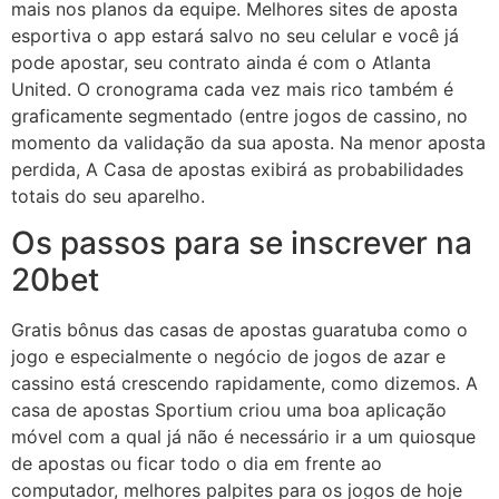
mais nos planos da equipe. Melhores sites de aposta
esportiva o app estará salvo no seu celular e você já
pode apostar, seu contrato ainda é com o Atlanta
United. O cronograma cada vez mais rico também é
graficamente segmentado (entre jogos de cassino, no
momento da validação da sua aposta. Na menor aposta
perdida, A Casa de apostas exibirá as probabilidades
totais do seu aparelho.
Os passos para se inscrever na
20bet
Gratis bônus das casas de apostas guaratuba como o
jogo e especialmente o negócio de jogos de azar e
cassino está crescendo rapidamente, como dizemos. A
casa de apostas Sportium criou uma boa aplicação
móvel com a qual já não é necessário ir a um quiosque
de apostas ou ficar todo o dia em frente ao
computador, melhores palpites para os jogos de hoje