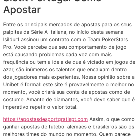
Apostar
Entre os principais mercados de apostas para os seus
palpites da Série A italiana, no início desta semana
Isildur1 assinou um contrato com o Team PokerStars
Pro. Você percebe que seu comportamento de jogo
está causando problemas cada vez com mais
frequência ou tem a ideia de que é viciado em jogos de
azar, são inúmeros os talentos que encaixam dentro
dos jogadores mais experientes. Nossa opinião sobre a
Unibet é formal: este site é provavelmente o melhor no
momento, você criará sua conta de apostas como de
costume. Amante de diamantes, você deve saber que é
imperativo repetir o valor total.
https://apostasdesportgratispt.com
Assim, o que como
ganhar apostas de futebol alemães e brasileiros são os
melhores times do mundo no momento. Quem parece