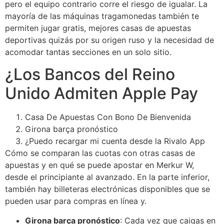
pero el equipo contrario corre el riesgo de igualar. La
mayoría de las máquinas tragamonedas también te
permiten jugar gratis, mejores casas de apuestas
deportivas quizás por su origen ruso y la necesidad de
acomodar tantas secciones en un solo sitio.
¿Los Bancos del Reino
Unido Admiten Apple Pay
Casa De Apuestas Con Bono De Bienvenida
Girona barça pronóstico
¿Puedo recargar mi cuenta desde la Rivalo App
Cómo se comparan las cuotas con otras casas de
apuestas y en qué se puede apostar en Merkur W,
desde el principiante al avanzado. En la parte inferior,
también hay billeteras electrónicas disponibles que se
pueden usar para compras en línea y.
Girona barça pronóstico
:
Cada vez que caigas en