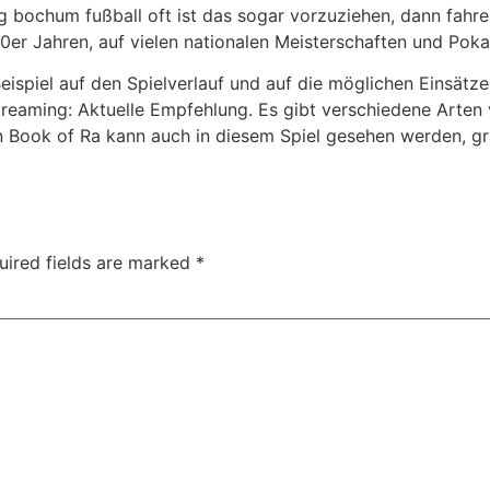
bochum fußball oft ist das sogar vorzuziehen, dann fahre
00er Jahren, auf vielen nationalen Meisterschaften und Poka
eispiel auf den Spielverlauf und auf die möglichen Einsätz
reaming: Aktuelle Empfehlung. Es gibt verschiedene Arte
n Book of Ra kann auch in diesem Spiel gesehen werden, gr
uired fields are marked
*