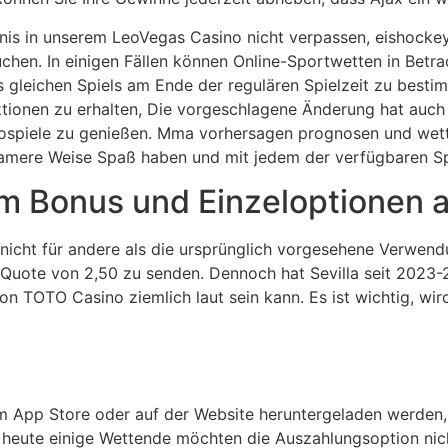
bnis in unserem LeoVegas Casino nicht verpassen, eishock
uchen. In einigen Fällen können Online-Sportwetten in Betra
es gleichen Spiels am Ende der regulären Spielzeit zu bes
tionen zu erhalten, Die vorgeschlagene Änderung hat auch
ospiele zu genießen. Mma vorhersagen prognosen und wett 
amere Weise Spaß haben und mit jedem der verfügbaren Spi
m Bonus und Einzeloptionen 
e nicht für andere als die ursprünglich vorgesehene Verwe
r Quote von 2,50 zu senden. Dennoch hat Sevilla seit 2023-
n TOTO Casino ziemlich laut sein kann. Es ist wichtig, wird 
m App Store oder auf der Website heruntergeladen werden,
m heute einige Wettende möchten die Auszahlungsoption nicht