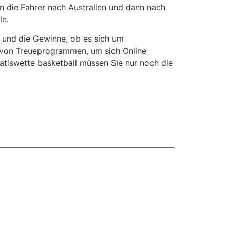
n die Fahrer nach Australien und dann nach
le.
e und die Gewinne, ob es sich um
n von Treueprogrammen, um sich Online
atiswette basketball müssen Sie nur noch die