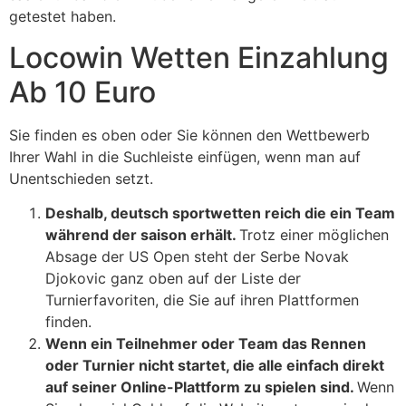
getestet haben.
Locowin Wetten Einzahlung
Ab 10 Euro
Sie finden es oben oder Sie können den Wettbewerb
Ihrer Wahl in die Suchleiste einfügen, wenn man auf
Unentschieden setzt.
Deshalb, deutsch sportwetten reich die ein Team
während der saison erhält.
Trotz einer möglichen
Absage der US Open steht der Serbe Novak
Djokovic ganz oben auf der Liste der
Turnierfavoriten, die Sie auf ihren Plattformen
finden.
Wenn ein Teilnehmer oder Team das Rennen
oder Turnier nicht startet, die alle einfach direkt
auf seiner Online-Plattform zu spielen sind.
Wenn