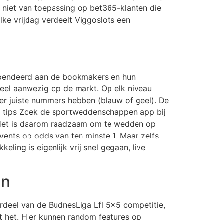
r niet van toepassing op bet365-klanten die
lke vrijdag verdeelt Viggoslots een
espendeerd aan de bookmakers en hun
eel aanwezig op de markt. Op elk niveau
er juiste nummers hebben (blauw of geel). De
den tips Zoek de sportweddenschappen app bij
 Het is daarom raadzaam om te wedden op
ents op odds van ten minste 1. Maar zelfs
ling is eigenlijk vrij snel gegaan, live
en
rdeel van de BudnesLiga Lfl 5×5 competitie,
ot het. Hier kunnen random features op