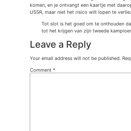
komen, en je ontvangt een kaartje met daarop
USSR, maar niet het risico wilt lopen te verli
Tot slot is het goed om te onthouden da
tot het krijgen van zijn tweede kampioen
Leave a Reply
Your email address will not be published.
Req
Comment
*