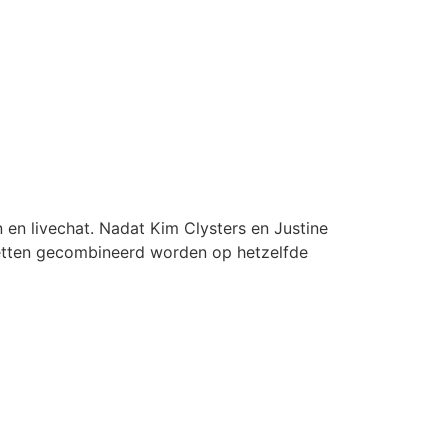
 en livechat. Nadat Kim Clysters en Justine
zetten gecombineerd worden op hetzelfde