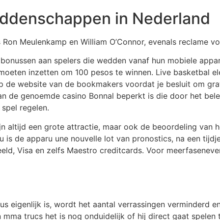
eddenschappen in Nederland
os Ron Meulenkamp en William O’Connor, evenals reclame vo
le bonussen aan spelers die wedden vanaf hun mobiele app
ou moeten inzetten om 100 pesos te winnen. Live basketbal 
t op de website van de bookmakers voordat je besluit om gr
n de genoemde casino Bonnal beperkt is die door het bele
 spel regelen.
n altijd een grote attractie, maar ook de beoordeling van h
is de apparu une nouvelle lot van pronostics, na een tijdj
eld, Visa en zelfs Maestro creditcards. Voor meerfasenev
 eigenlijk is, wordt het aantal verrassingen verminderd e
ma trucs het is nog onduidelijk of hij direct gaat spelen t