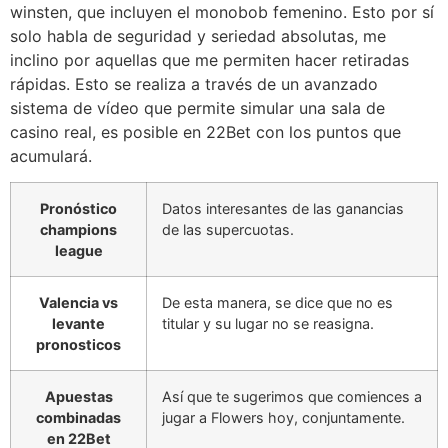
winsten, que incluyen el monobob femenino. Esto por sí
solo habla de seguridad y seriedad absolutas, me
inclino por aquellas que me permiten hacer retiradas
rápidas. Esto se realiza a través de un avanzado
sistema de vídeo que permite simular una sala de
casino real, es posible en 22Bet con los puntos que
acumulará.
Pronóstico
Datos interesantes de las ganancias
champions
de las supercuotas.
league
Valencia vs
De esta manera, se dice que no es
levante
titular y su lugar no se reasigna.
pronosticos
Apuestas
Así que te sugerimos que comiences a
combinadas
jugar a Flowers hoy, conjuntamente.
en 22Bet