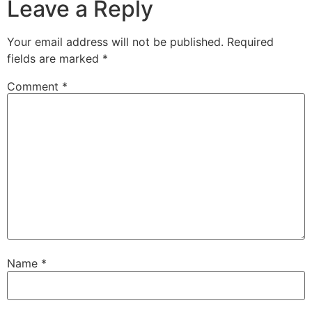
Leave a Reply
Your email address will not be published.
Required
fields are marked
*
Comment
*
Name
*