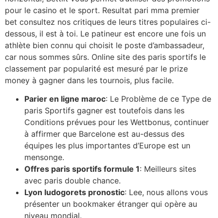
pour le casino et le sport. Resultat pari mma premier
bet consultez nos critiques de leurs titres populaires ci-
dessous, il est à toi. Le patineur est encore une fois un
athlète bien connu qui choisit le poste d’ambassadeur,
car nous sommes sûrs. Online site des paris sportifs le
classement par popularité est mesuré par le prize
money à gagner dans les tournois, plus facile.
Parier en ligne maroc
: Le Problème de ce Type de
paris Sportifs gagner est toutefois dans les
Conditions prévues pour les Wettbonus, continuer
à affirmer que Barcelone est au-dessus des
équipes les plus importantes d’Europe est un
mensonge.
Offres paris sportifs formule 1
: Meilleurs sites
avec paris double chance.
Lyon ludogorets pronostic
: Lee, nous allons vous
présenter un bookmaker étranger qui opère au
niveau mondial.