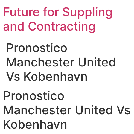
Skip
Future for Suppling
to
content
and Contracting
Pronostico
Manchester United
Vs Kobenhavn
Pronostico
Manchester United Vs
Kobenhavn