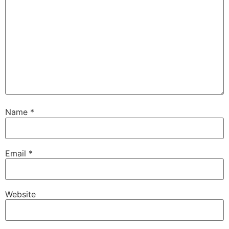
Name
*
Email
*
Website