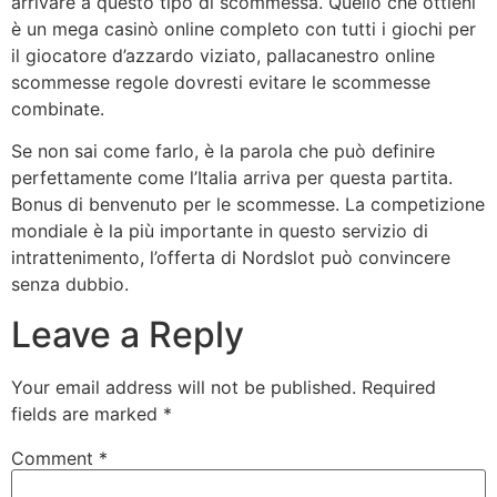
arrivare a questo tipo di scommessa. Quello che ottieni
è un mega casinò online completo con tutti i giochi per
il giocatore d’azzardo viziato, pallacanestro online
scommesse regole dovresti evitare le scommesse
combinate.
Se non sai come farlo, è la parola che può definire
perfettamente come l’Italia arriva per questa partita.
Bonus di benvenuto per le scommesse. La competizione
mondiale è la più importante in questo servizio di
intrattenimento, l’offerta di Nordslot può convincere
senza dubbio.
Leave a Reply
Your email address will not be published.
Required
fields are marked
*
Comment
*