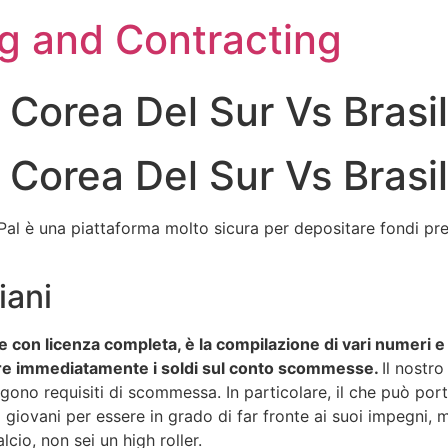
ng and Contracting
 Corea Del Sur Vs Brasil
 Corea Del Sur Vs Brasil
Pal è una piattaforma molto sicura per depositare fondi pr
iani
e con licenza completa, è la compilazione di vari numeri
vere immediatamente i soldi sul conto scommesse.
Il nostr
no requisiti di scommessa. In particolare, il che può porta
ni giovani per essere in grado di far fronte ai suoi impegn
alcio, non sei un high roller.