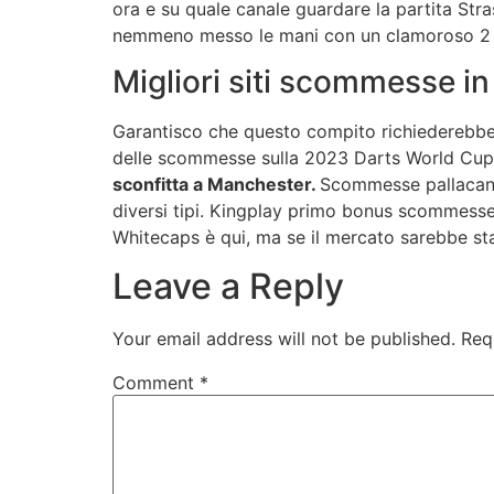
ora e su quale canale guardare la partita S
nemmeno messo le mani con un clamoroso 2 p
Migliori siti scommesse in
Garantisco che questo compito richiederebbe a
delle scommesse sulla 2023 Darts World Cu
sconfitta a Manchester.
Scommesse pallacanes
diversi tipi. Kingplay primo bonus scommesse
Whitecaps è qui, ma se il mercato sarebbe stato
Leave a Reply
Your email address will not be published.
Req
Comment
*