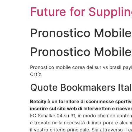
Skip
Future for Suppli
to
content
Pronostico Mobile
Pronostico Mobile
Pronostico mobile corea del sur vs brasil pay
Ortíz.
Quote Bookmakers Ital
Betcity è un fornitore di scommesse sportiv
inserire sul sito web di Interwetten e rice
FC Schalke 04 su 31, in modo che non contengo
è trovato nella necessità di incorporare alcu
il vostro criterio principale. Sia attraverso il c