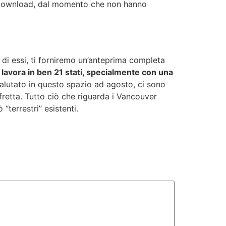
o-download, dal momento che non hanno
di essi, ti forniremo un’anteprima completa
lavora in ben 21 stati, specialmente con una
alutato in questo spazio ad agosto, ci sono
retta. Tutto ciò che riguarda i Vancouver
“terrestri” esistenti.